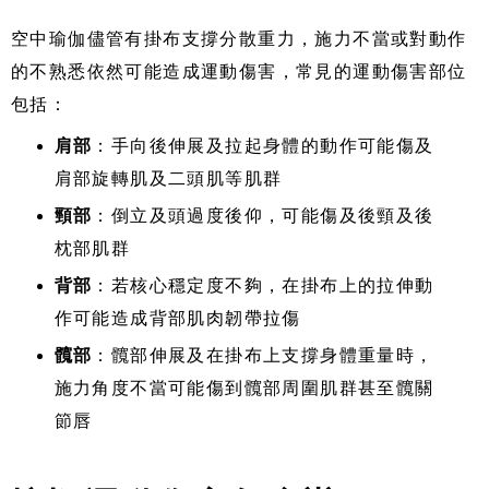
空中瑜伽儘管有掛布支撐分散重力，施力不當或對動作
的不熟悉依然可能造成運動傷害，常見的運動傷害部位
包括：
肩部
：手向後伸展及拉起身體的動作可能傷及
肩部旋轉肌及二頭肌等肌群
頸部
：倒立及頭過度後仰，可能傷及後頸及後
枕部肌群
背部
：若核心穩定度不夠，在掛布上的拉伸動
作可能造成背部肌肉韌帶拉傷
髖部
：髖部伸展及在掛布上支撐身體重量時，
施力角度不當可能傷到髖部周圍肌群甚至髖關
節唇