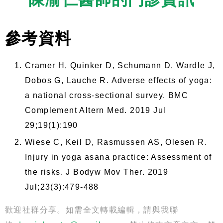
參考資料
Cramer H, Quinker D, Schumann D, Wardle J,
Dobos G, Lauche R. Adverse effects of yoga:
a national cross-sectional survey. BMC
Complement Altern Med. 2019 Jul
29;19(1):190
Wiese C, Keil D, Rasmussen AS, Olesen R.
Injury in yoga asana practice: Assessment of
the risks. J Bodyw Mov Ther. 2019
Jul;23(3):479-488
歡迎社群分享。如需全文轉載編輯，請與我聯