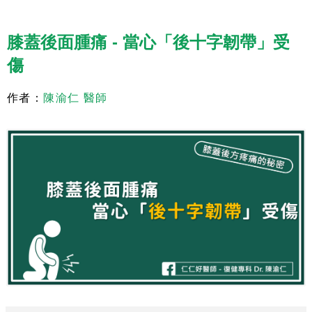
膝蓋後面腫痛 - 當心「後十字韌帶」受
傷
作者：
陳渝仁 醫師