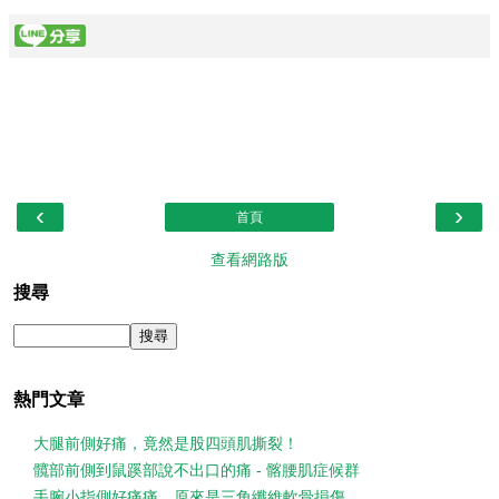
‹
›
首頁
查看網路版
搜尋
熱門文章
大腿前側好痛，竟然是股四頭肌撕裂！
髖部前側到鼠蹊部說不出口的痛 - 髂腰肌症候群
手腕小指側好痛痛，原來是三角纖維軟骨損傷