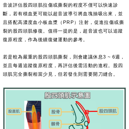
音波評估股四頭肌拉傷或撕裂的程度不僅可以快速診
斷，若有積血更可能以超音波導引將血塊抽吸出來，並
且搭配高濃度血小板血漿（PRP）注射，促進拉傷或撕
裂的股四頭肌修復。值得一提的是，超音波也可以追蹤
復原程度，作為後續復健運動的參考。
若是較為嚴重的股四頭肌撕裂，則會建議休息3 ~ 6週，
並且每週追蹤復原程度，再評估後需活動的進程。股四
頭肌完全撕裂相當少見，但若發生則需要開刀縫合。