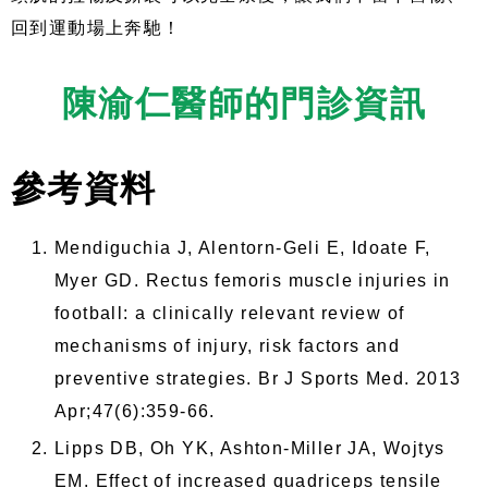
回到運動場上奔馳！
陳渝仁醫師的門診資訊
參考資料
Mendiguchia J, Alentorn-Geli E, Idoate F,
Myer GD. Rectus femoris muscle injuries in
football: a clinically relevant review of
mechanisms of injury, risk factors and
preventive strategies. Br J Sports Med. 2013
Apr;47(6):359-66.
Lipps DB, Oh YK, Ashton-Miller JA, Wojtys
EM. Effect of increased quadriceps tensile