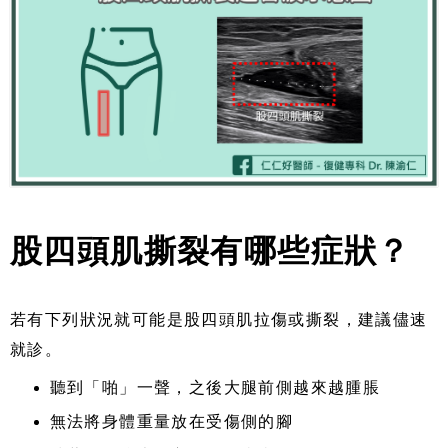
股四頭肌撕裂有哪些症狀？
若有下列狀況就可能是股四頭肌拉傷或撕裂，建議儘速
就診。
聽到「啪」一聲，之後大腿前側越來越腫脹
無法將身體重量放在受傷側的腳