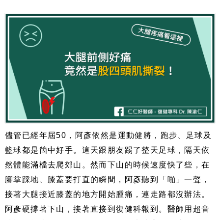
儘管已經年屆50，阿彥依然是運動健將，跑步、足球及
籃球都是箇中好手。這天跟朋友踢了整天足球，隔天依
然體能滿檔去爬郊山。然而下山的時候速度快了些，在
腳掌踩地、膝蓋要打直的瞬間，阿彥聽到「啪」一聲，
接著大腿接近膝蓋的地方開始腫痛，連走路都沒辦法。
阿彥硬撐著下山，接著直接到復健科報到。醫師用超音