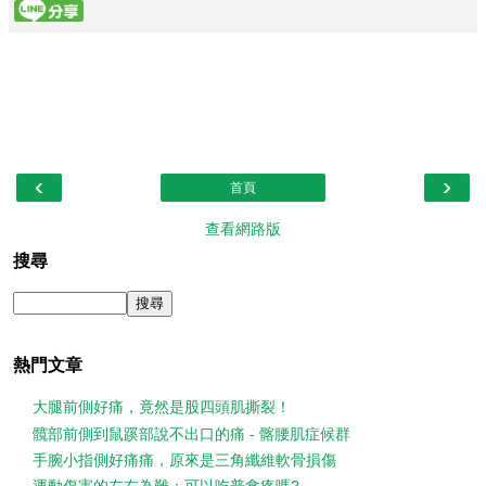
‹
›
首頁
查看網路版
搜尋
熱門文章
大腿前側好痛，竟然是股四頭肌撕裂！
髖部前側到鼠蹊部說不出口的痛 - 髂腰肌症候群
手腕小指側好痛痛，原來是三角纖維軟骨損傷
運動傷害的左右為難：可以吃普拿疼嗎?