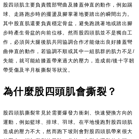
股四頭肌主要負責髖部彎曲及膝蓋伸直的動作，例如踢
球、走路跑步時的擺盪及腳掌著地要踏出的瞬間出力。
其中股直肌還要負責穩定骨盆，避免跑跳著地或踏出腳
步時產生骨盆的向前位移。然而股四頭肌並不是獨自工
作，必須與大腿後肌共同協調合作才能做出良好膝蓋彎
曲伸直的動作，若協調不順或其中一組肌群的肌力不足/
失能，就可能給膝蓋帶來過大的壓力，造成前/後十字韌
帶受傷及半月板撕裂等狀況。
為什麼股四頭肌會撕裂？
股四頭肌撕裂常見於需要爆發力衝刺、快速變換方向的
運動，例如籃球、排球、羽球。在平地慢跑對股四頭肌
造成的壓力不大，然而跑下坡則會對股四頭肌帶來很大