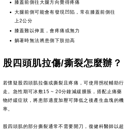
膝蓋前側往大腿方向覺得疼痛
大腿前側可能會有發現凹陷，常在膝蓋前側往
上2公分
膝蓋難以伸直，會疼痛或無力
躺著時無法將患側下肢抬高
股四頭肌拉傷/撕裂怎麼辦？
若懷疑股四頭肌拉傷或撕裂且疼痛，可使用拐杖輔助行
走。急性期可冰敷15 ~ 20分鐘減緩腫脹，搭配止痛藥
物紓緩症狀，將患部適度加壓可降低之後產生血塊的機
率。
股四頭肌的部分撕裂通常不需要開刀，復健科醫師以超