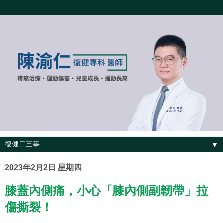
▼
2023年2月2日 星期四
膝蓋內側痛，小心「膝內側副韌帶」拉
傷撕裂！