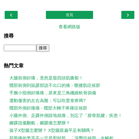
‹
›
首頁
查看網路版
搜尋
熱門文章
大腿前側好痛，竟然是股四頭肌撕裂！
髖部前側到鼠蹊部說不出口的痛 - 髂腰肌症候群
手腕小指側好痛痛，原來是三角纖維軟骨損傷
運動傷害的左右為難：可以吃普拿疼嗎?
髖部外側好痛痛 - 髖部大轉子疼痛症候群
小腿外側、足踝外側踩地就痛，別忘了「腓骨肌腱」疾患！
腳踝扭傷翻船，腳踝痛怎麼辦？
孩子X型腿怎麼辦？ X型腿跟扁平足有關嗎？
屁股痛的兇手不一定是梨狀肌，「深臀症候群」全解析