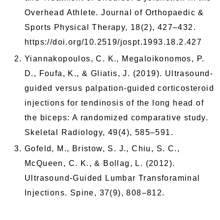
Overhead Athlete. Journal of Orthopaedic &
Sports Physical Therapy, 18(2), 427–432.
https://doi.org/10.2519/jospt.1993.18.2.427
Yiannakopoulos, C. K., Megaloikonomos, P.
D., Foufa, K., & Gliatis, J. (2019). Ultrasound-
guided versus palpation-guided corticosteroid
injections for tendinosis of the long head of
the biceps: A randomized comparative study.
Skeletal Radiology, 49(4), 585–591.
Gofeld, M., Bristow, S. J., Chiu, S. C.,
McQueen, C. K., & Bollag, L. (2012).
Ultrasound-Guided Lumbar Transforaminal
Injections. Spine, 37(9), 808–812.