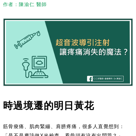
作者：陳渝仁 醫師
時過境遷的明日黃花
筋骨痠痛、肌肉緊繃、肩膀疼痛，很多人直覺想到：
「是不是應該做X光檢查，看骨頭有沒有出問題？」