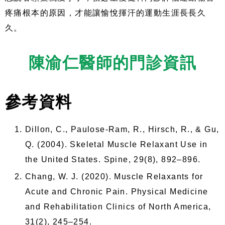
疼痛根本的原因，才能讓愉悅揮汗的運動生涯長長久
久。
陳渝仁醫師的門診資訊
參考資料
Dillon, C., Paulose-Ram, R., Hirsch, R., & Gu,
Q. (2004). Skeletal Muscle Relaxant Use in
the United States. Spine, 29(8), 892–896.
Chang, W. J. (2020). Muscle Relaxants for
Acute and Chronic Pain. Physical Medicine
and Rehabilitation Clinics of North America,
31(2), 245–254.