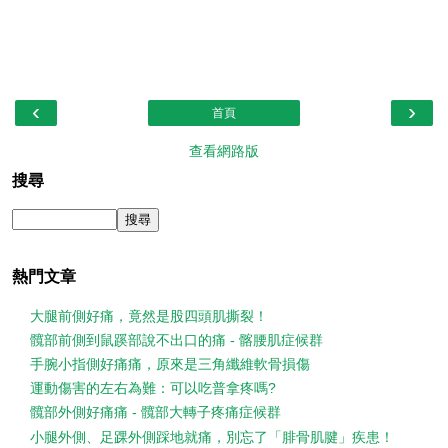
‹
›
首頁
查看網路版
搜尋
熱門文章
大腿前側好痛，竟然是股四頭肌撕裂！
髖部前側到鼠蹊部說不出口的痛 - 髂腰肌症候群
手腕小指側好痛痛，原來是三角纖維軟骨損傷
運動傷害的左右為難：可以吃普拿疼嗎?
髖部外側好痛痛 - 髖部大轉子疼痛症候群
小腿外側、足踝外側踩地就痛，別忘了「腓骨肌腱」疾患！